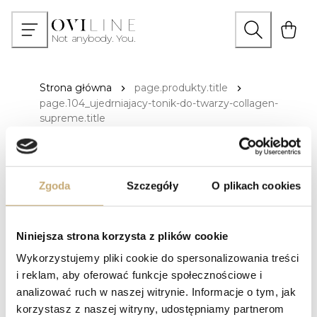
Otwórz wysz
Kosz
N
o
t
a
n
y
b
o
d
y
.
Y
o
u
.
Strona główna
page.produkty.title
page.104_ujedrniajacy-tonik-do-twarzy-collagen-
supreme.title
Zgoda
Szczegóły
O plikach cookies
Niniejsza strona korzysta z plików cookie
Wykorzystujemy pliki cookie do spersonalizowania treści
i reklam, aby oferować funkcje społecznościowe i
analizować ruch w naszej witrynie. Informacje o tym, jak
korzystasz z naszej witryny, udostępniamy partnerom